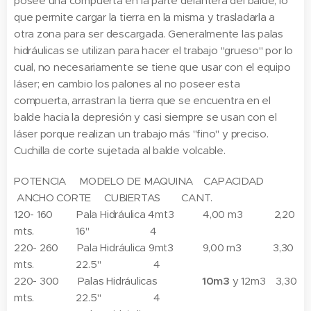
posee una compuerta en la parte delantera del balde, lo
que permite cargar la tierra en la misma y trasladarla a
otra zona para ser descargada. Generalmente las palas
hidráulicas se utilizan para hacer el trabajo "grueso" por lo
cual, no necesariamente se tiene que usar con el equipo
láser; en cambio los palones al no poseer esta
compuerta, arrastran la tierra que se encuentra en el
balde hacia la depresión y casi siempre se usan con el
láser porque realizan un trabajo más "fino" y preciso.
Cuchilla de corte sujetada al balde volcable.
POTENCIA MODELO DE MAQUINA CAPACIDAD
ANCHO CORTE CUBIERTAS CANT.
120- 160 Pala Hidráulica 4mt3 4,00 m3 2,20
mts. 16" 4
220- 260 Pala Hidráulica 9mt3 9,00 m3 3,30
mts. 22.5" 4
220- 300 Palas Hidráulicas
10m3
y 12m3 3,30
mts. 22.5" 4